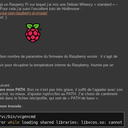
éjà un Rasperry Pi sur lequel j’ai mis une Debian Wheezy « standard » –
ur cela j’ai suivi l’excellent tuto de Hödlmoser :
-your-own-raspberry-pi-image/
st :)
 bon nombre de paramètre du firmware du Raspberry existe : il s’agit de
ir pour récupérer la température interne du Raspberry, fournie par un
ivant :
dans mon PATH
. Bon ce n’est pas très grave, il suffit de l’appeler avec son
cmd, ou mieux, d’ajouter /opt/vc/bin au PATH. J’ai choisi de carrément
éé dans le fichier /etc/profile, qui sert de « PATH de base ».
 non trouvée
:
/
vc
/
bin
/
vcgencmd
rror
while
loading shared libraries: libvcos.so: cannot o