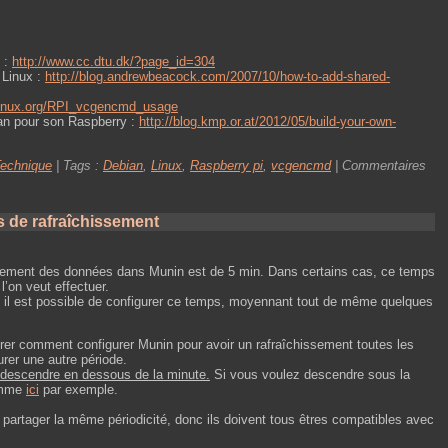
 :
http://www.cc.dtu.dk/?page_id=304
à Linux :
http://blog.andrewbeacock.com/2007/10/how-to-add-shared-
elinux.org/RPI_vcgencmd_usage
an pour son Raspberry :
http://blog.kmp.or.at/2012/05/build-your-own-
echnique
| Tags :
Debian
,
Linux
,
Raspberry pi
,
vcgencmd
|
Commentaires
s de rafraîchissement
ssement des données dans Munin est de 5 min. Dans certains cas, ce temps
’on veut effectuer.
n, il est possible de configurer ce temps, moyennant tout de même quelques
trer comment configurer Munin pour avoir un rafraîchissement toutes les
rer une autre période.
e descendre en dessous de la minute.
Si vous voulez descendre sous la
comme
ici
par exemple.
t partager la même périodicité, donc ils doivent tous êtres compatibles avec