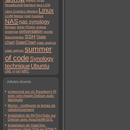
gobject
Grub
hexadécimal
interface
java
LGM
Linux
Libre Graphics Meeting
LLVM
Mentor
mpd
musique
NAS
nas synology
Noyaux
photo
Photos
prague
présentation
prototype
rewrite
SSH
State
Sauvegardes
chart
StateChart
static analyse
summer
static anlyser
of code
Synology
technique
Ubuntu
UML
vi
vim
WRC
Articles récents
vcgencmd sur un Raspberry Pi
avec une image Debian auto-
fabriquée
Munin : configurer le temps de
rafraîchissement
Installation de MyTinyTodo sur
Debian avec Apache/MySQL
Installation de GateOne :
nouveau client SSH en HTML5