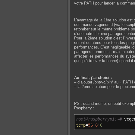
votre PATH pour lancer la command
L’avantage de la 1ère solution est 
commande vcgencmd (via le script).
retomber sur le même problème pour
d’une autre librairie partagée conte
Pour la 2ème solution c’est l’inverse
seront scrutées pour tous les prog
performances. C’est négligeable lor
partagées comme ici, mais ajouter
affecter les performances du systè
(jusqu’à trouver la bonne) quand il 
Au final, j’ai choisi :
– d’ajouter /opt/vc/bin/ au « PATH 
– la 2ème solution pour le problèm
PS : quand même, un petit exemple
Raspberry :
root@raspberrypi:~#
vcge
temp
=
56.8
'C