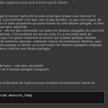
er vcgencmd sans avoir à écrire tout le chemin.
que le dossier /opt/vc/lib ne sera scruté que lorsque vous lancerez la
 L’inconvénient c’est que c’est un peu brouillon, et que vous risquez de
 un autre programme qui aurait besoin de cette librairie partagée, ou bien
nue dans /opt/vc/lib.
 : elle est plus universelle car toutes les librairies partagées de /opt/vc/lib
rammes. L’inconvénient est que du coup, il y a une petite perte de
sque l’on ajoute seulement un dossier qui contient quelques librairies
 de nombreux dossiers, contenant chacun de nombreuses librairies, peut
me puisque ce dernier va scruter toutes les librairies partagées indiquées
devra chercher une librairie partagée.
de base » créé dans /etc/profile
e de la librairie partagée manquante
 d’utilisation de vcgencmd pour récupérer la température interne du
ncmd measure_temp