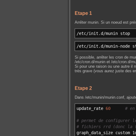
Etape 1
Arrêter munin. Si un noeud est pré
/
etc
/
init.d
/
munin stop
/
etc
/
init.d
/
munin-node s
Si possible, arrêter les cron de 
/etc/cron.d/munin et /etc/cron.d/m
Si pour une raison ou une autre il 
très grave (vous aurez juste des err
Etape 2
Dans /etc/munin/munin.conf, ajoute
update_rate
60
# en
# permet de configurer l
# fichiers rrd (donc la 
graph_data_size custom 