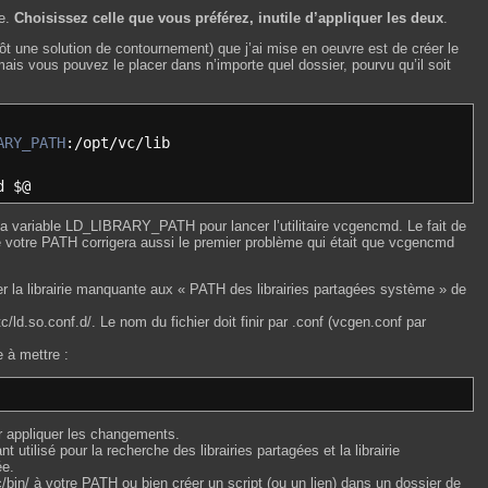
me.
Choisissez celle que vous préférez, inutile d’appliquer les deux
.
tôt une solution de contournement) que j’ai mise en oeuvre est de créer le
(mais vous pouvez le placer dans n’importe quel dossier, pourvu qu’il soit
ARY_PATH
:
/
opt
/
vc
/
lib
d $
@
la variable LD_LIBRARY_PATH pour lancer l’utilitaire vcgencmd. Le fait de
e votre PATH corrigera aussi le premier problème qui était que vcgencmd
er la librairie manquante aux « PATH des librairies partagées système » de
c/ld.so.conf.d/. Le nom du fichier doit finir par .conf (vcgen.conf par
e à mettre :
 appliquer les changements.
t utilisé pour la recherche des librairies partagées et la librairie
ée.
c/bin/ à votre PATH ou bien créer un script (ou un lien) dans un dossier de