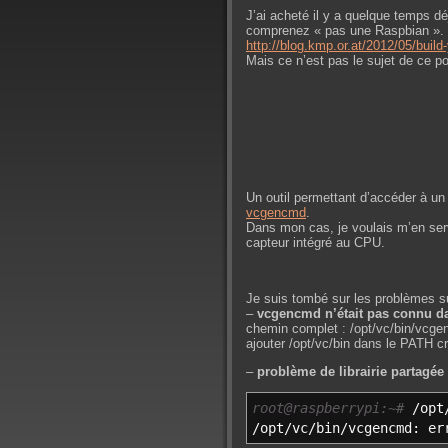
J’ai acheté il y a quelque temps d
comprenez « pas une Raspbian ». Po
http://blog.kmp.or.at/2012/05/build
Mais ce n’est pas le sujet de ce po
Un outil permettant d’accéder à un
vcgencmd
.
Dans mon cas, je voulais m’en serv
capteur intégré au CPU.
Je suis tombé sur les problèmes su
–
vcgencmd n’était pas connu 
chemin complet : /opt/vc/bin/vcgen
ajouter /opt/vc/bin dans le PATH cr
–
problème de librairie partagée
root@raspberrypi:~#
/
opt
/
opt
/
vc
/
bin
/
vcgencmd: e