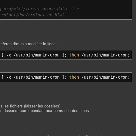
g.org/wiki/format-graph_data_size
rrdtool/doc/rrdtool.en.html
c/cron.d/munin modifier la ligne :
[
-x
/
usr
/
bin
/
munin-cron
]
;
then
/
usr
/
bin
/
munin-cron;
f
[
-x
/
usr
/
bin
/
munin-cron
]
;
then
/
usr
/
bin
/
munin-cron;
f
 les fichiers (laisser les dossiers)
s les dossiers correspondant aux noms des domaines