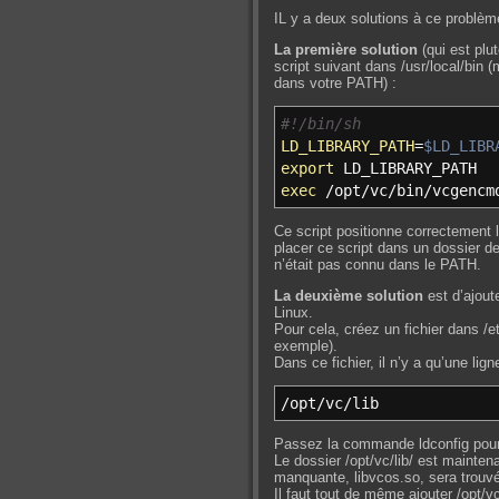
IL y a deux solutions à ce problè
La première solution
(qui est plu
script suivant dans /usr/local/bin 
dans votre PATH) :
#!/bin/sh
LD_LIBRARY_PATH
=
$LD_LIBR
export
LD_LIBRARY_PATH
exec
/
opt
/
vc
/
bin
/
vcgencm
Ce script positionne correctement 
placer ce script dans un dossier d
n’était pas connu dans le PATH.
La deuxième solution
est d’ajout
Linux.
Pour cela, créez un fichier dans /et
exemple).
Dans ce fichier, il n’y a qu’une lign
/
opt
/
vc
/
lib
Passez la commande ldconfig pour
Le dossier /opt/vc/lib/ est maintenan
manquante, libvcos.so, sera trouv
Il faut tout de même ajouter /opt/v