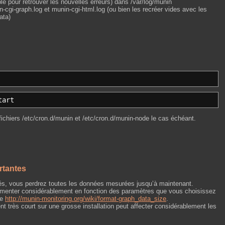
le pour retrouver les nouvelles erreurs) dans /var/log/munin
in-cgi-graph.log et munin-cgi-html.log (ou bien les recréer vides avec les
ata)
tart
chiers /etc/cron.d/munin et /etc/cron.d/munin-node le cas échéant.
rtantes
sés, vous perdrez toutes les données mesurées jusqu’à maintenant.
ugmenter considérablement en fonction des paramètres que vous choisissez
re
http://munin-monitoring.org/wiki/format-graph_data_size
.
t très court sur une grosse installation peut affecter considérablement les