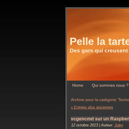
Pelle la tart
Des gars qui creusent
Home
Qui sommes nous ?
Archive pour la catégorie ‘Techn
« Entrées plus anciennes
vcgencmd sur un Raspberr
12 octobre 2013 | Auteur:
Jidey