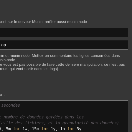
sent sur le serveur Munin, arrêter aussi munin-node.
top
munin et munin-node. Mettez en commentaire les lignes concernées dans
unin-node.
ne vous est pas possible de faire cette dernière manipulation, ce n’est pas
eurs qui vont sortir dans les logs).
r :
 secondes
e nombre de données gardées dans les
taille des fichiers, et la granularité des données)
1d, 5m
for
1w, 15m
for
1y, 1h
for
5y