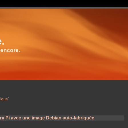
e.
 encore.
ique’
y Pi avec une image Debian auto-fabriquée