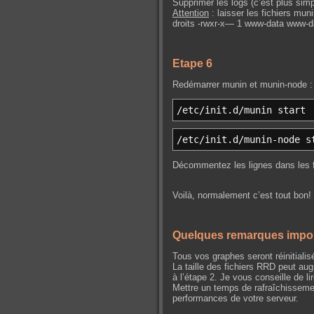
Supprimer les logs (c’est plus simp
Attention
: laisser les fichiers mun
droits -rwxr-x— 1 www-data www-d
Etape 6
Redémarrer munin et munin-node :
/
etc
/
init.d
/
munin start
/
etc
/
init.d
/
munin-node s
Décommentez les lignes dans les fi
Voilà, normalement c’est tout bon!
Quelques remarques impo
Tous vos graphes seront réinitiali
La taille des fichiers RRD peut a
à l’étape 2. Je vous conseille de li
Mettre un temps de rafraîchissemen
performances de votre serveur.