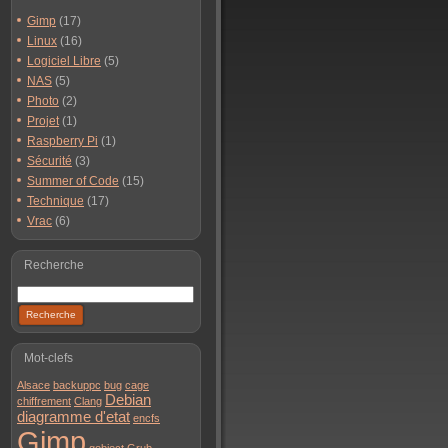
Gimp
(17)
Linux
(16)
Logiciel Libre
(5)
NAS
(5)
Photo
(2)
Projet
(1)
Raspberry Pi
(1)
Sécurité
(3)
Summer of Code
(15)
Technique
(17)
Vrac
(6)
Recherche
Mot-clefs
Alsace
backuppc
bug
cage
Debian
chiffrement
Clang
diagramme d'etat
encfs
pen shared object file: No such
file
or directory
Gimp