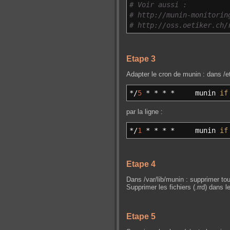
# Voir aussi :
# http://munin-monitorin
# http://oss.oetiker.ch/
Etape 3
Adapter le cron de munin : dans /et
*/
5
*
*
*
*
munin
if
par la ligne :
*/
1
*
*
*
*
munin
if
Etape 4
Dans /var/lib/munin : supprimer tous
Supprimer les fichiers (.rrd) dan
Etape 5