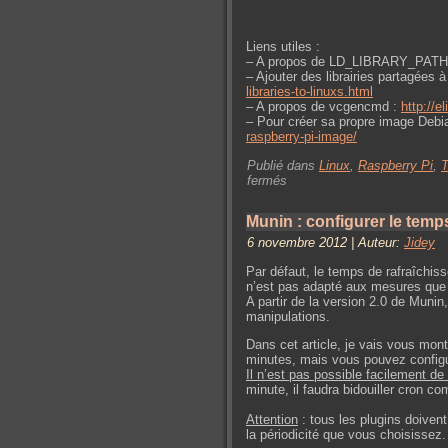
Liens utiles :
– A propos de LD_LIBRARY_PATH
– Ajouter des librairies partagées 
libraries-to-linuxs.html
– A propos de vcgencmd :
http://
– Pour créer sa propre image Debi
raspberry-pi-image/
Publié dans
Linux
,
Raspberry Pi
,
T
fermés
Munin : configurer le temp
6 novembre 2012 | Auteur:
Jidey
Par défaut, le temps de rafraîchi
n’est pas adapté aux mesures que l
A partir de la version 2.0 de Muni
manipulations.
Dans cet article, je vais vous mon
minutes, mais vous pouvez configu
Il n’est pas possible facilement d
minute, il faudra bidouiller cron 
Attention
: tous les plugins doiven
la périodicité que vous choisissez.