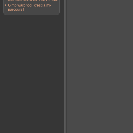
Gimp warp tool: c’est la mi-
parcours !